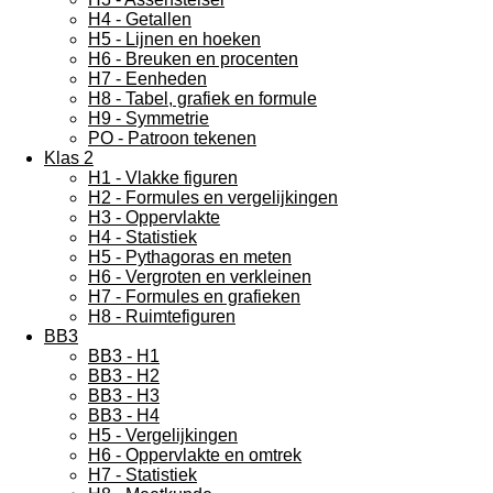
H4 - Getallen
H5 - Lijnen en hoeken
H6 - Breuken en procenten
H7 - Eenheden
H8 - Tabel, grafiek en formule
H9 - Symmetrie
PO - Patroon tekenen
Klas 2
H1 - Vlakke figuren
H2 - Formules en vergelijkingen
H3 - Oppervlakte
H4 - Statistiek
H5 - Pythagoras en meten
H6 - Vergroten en verkleinen
H7 - Formules en grafieken
H8 - Ruimtefiguren
BB3
BB3 - H1
BB3 - H2
BB3 - H3
BB3 - H4
H5 - Vergelijkingen
H6 - Oppervlakte en omtrek
H7 - Statistiek