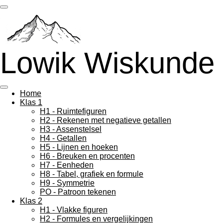
Ga
direct
naar
de
hoofdinhoud
Lowik Wiskunde
Home
Klas 1
H1 - Ruimtefiguren
H2 - Rekenen met negatieve getallen
H3 - Assenstelsel
H4 - Getallen
H5 - Lijnen en hoeken
H6 - Breuken en procenten
H7 - Eenheden
H8 - Tabel, grafiek en formule
H9 - Symmetrie
PO - Patroon tekenen
Klas 2
H1 - Vlakke figuren
H2 - Formules en vergelijkingen