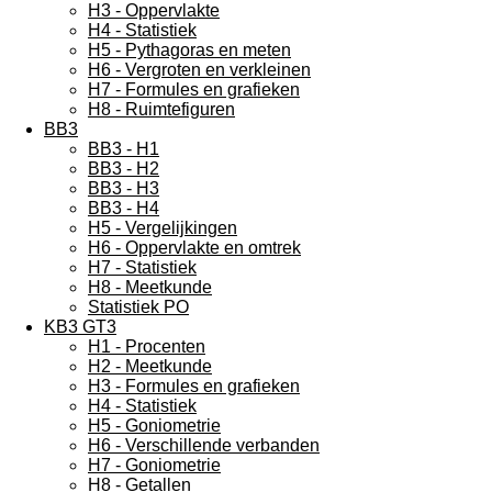
H3 - Oppervlakte
H4 - Statistiek
H5 - Pythagoras en meten
H6 - Vergroten en verkleinen
H7 - Formules en grafieken
H8 - Ruimtefiguren
BB3
BB3 - H1
BB3 - H2
BB3 - H3
BB3 - H4
H5 - Vergelijkingen
H6 - Oppervlakte en omtrek
H7 - Statistiek
H8 - Meetkunde
Statistiek PO
KB3 GT3
H1 - Procenten
H2 - Meetkunde
H3 - Formules en grafieken
H4 - Statistiek
H5 - Goniometrie
H6 - Verschillende verbanden
H7 - Goniometrie
H8 - Getallen