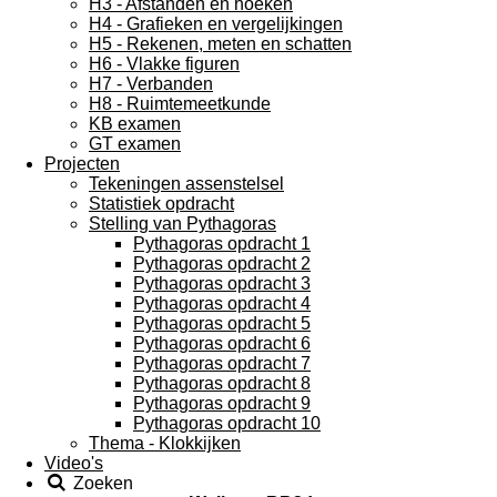
H3 - Afstanden en hoeken
H4 - Grafieken en vergelijkingen
H5 - Rekenen, meten en schatten
H6 - Vlakke figuren
H7 - Verbanden
H8 - Ruimtemeetkunde
KB examen
GT examen
Projecten
Tekeningen assenstelsel
Statistiek opdracht
Stelling van Pythagoras
Pythagoras opdracht 1
Pythagoras opdracht 2
Pythagoras opdracht 3
Pythagoras opdracht 4
Pythagoras opdracht 5
Pythagoras opdracht 6
Pythagoras opdracht 7
Pythagoras opdracht 8
Pythagoras opdracht 9
Pythagoras opdracht 10
Thema - Klokkijken
Video's
Zoeken