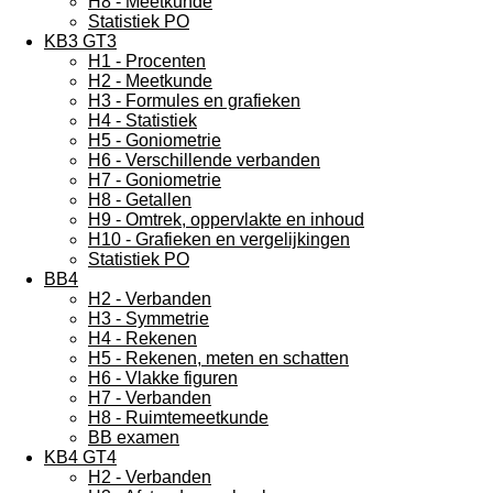
H8 - Meetkunde
Statistiek PO
KB3 GT3
H1 - Procenten
H2 - Meetkunde
H3 - Formules en grafieken
H4 - Statistiek
H5 - Goniometrie
H6 - Verschillende verbanden
H7 - Goniometrie
H8 - Getallen
H9 - Omtrek, oppervlakte en inhoud
H10 - Grafieken en vergelijkingen
Statistiek PO
BB4
H2 - Verbanden
H3 - Symmetrie
H4 - Rekenen
H5 - Rekenen, meten en schatten
H6 - Vlakke figuren
H7 - Verbanden
H8 - Ruimtemeetkunde
BB examen
KB4 GT4
H2 - Verbanden