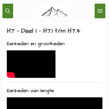
Ga
direct
naar
de
hoofdinhoud
H7 - Deel 1 - H7.1 t/m H7.4
Eenheden en grootheden
Eenheden van lengte