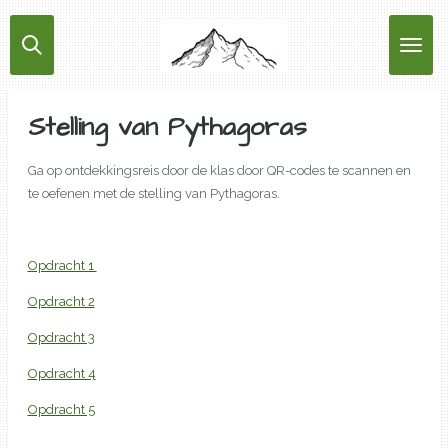
Ga
direct
naar
de
hoofdinhoud
Stelling van Pythagoras
Ga op ontdekkingsreis door de klas door QR-codes te scannen en
te oefenen met de stelling van Pythagoras.
Opdracht 1
Opdracht 2
Opdracht 3
Opdracht 4
Opdracht 5