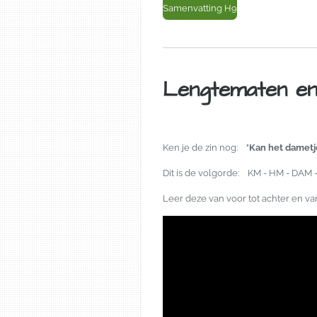
Samenvatting H9
Lengtematen e
Ken je de zin nog: "
Kan het dame
Dit is de volgorde: KM - HM - DAM 
Leer deze van voor tot achter en van