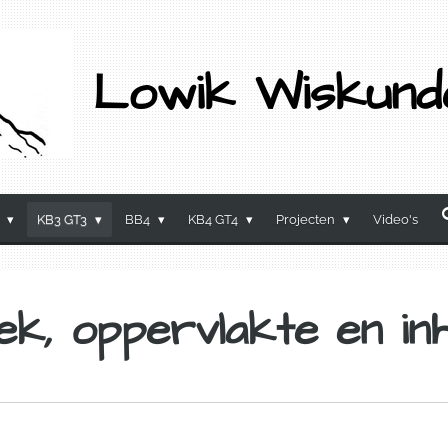
Lowik Wiskund
3
KB3 GT3
BB4
KB4 GT4
Projecten
Video's
k, oppervlakte en in