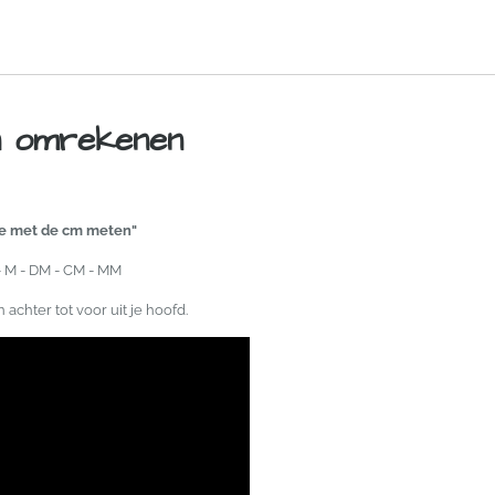
n omrekenen
tje met de cm meten"
- M - DM - CM - MM
 achter tot voor uit je hoofd.