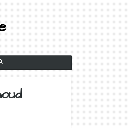
e
houd