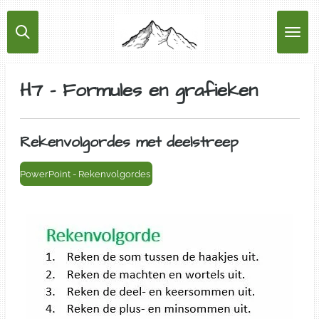
Ga
direct
naar
de
hoofdinhoud
H7 - Formules en grafieken
Rekenvolgordes met deelstreep
PowerPoint - Rekenvolgordes