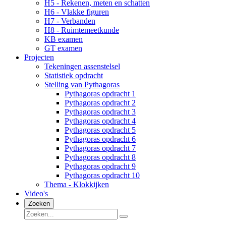
H5 - Rekenen, meten en schatten
H6 - Vlakke figuren
H7 - Verbanden
H8 - Ruimtemeetkunde
KB examen
GT examen
Projecten
Tekeningen assenstelsel
Statistiek opdracht
Stelling van Pythagoras
Pythagoras opdracht 1
Pythagoras opdracht 2
Pythagoras opdracht 3
Pythagoras opdracht 4
Pythagoras opdracht 5
Pythagoras opdracht 6
Pythagoras opdracht 7
Pythagoras opdracht 8
Pythagoras opdracht 9
Pythagoras opdracht 10
Thema - Klokkijken
Video's
Zoeken