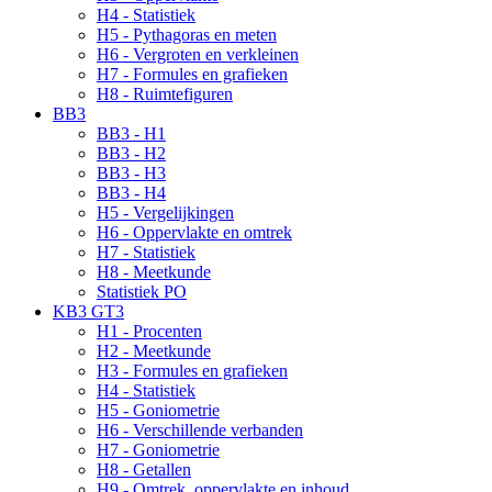
H4 - Statistiek
H5 - Pythagoras en meten
H6 - Vergroten en verkleinen
H7 - Formules en grafieken
H8 - Ruimtefiguren
BB3
BB3 - H1
BB3 - H2
BB3 - H3
BB3 - H4
H5 - Vergelijkingen
H6 - Oppervlakte en omtrek
H7 - Statistiek
H8 - Meetkunde
Statistiek PO
KB3 GT3
H1 - Procenten
H2 - Meetkunde
H3 - Formules en grafieken
H4 - Statistiek
H5 - Goniometrie
H6 - Verschillende verbanden
H7 - Goniometrie
H8 - Getallen
H9 - Omtrek, oppervlakte en inhoud