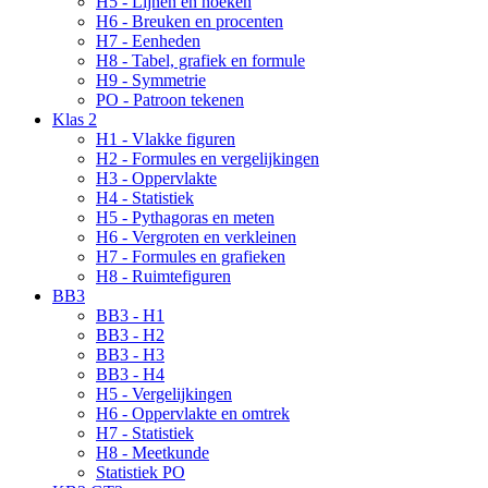
H5 - Lijnen en hoeken
H6 - Breuken en procenten
H7 - Eenheden
H8 - Tabel, grafiek en formule
H9 - Symmetrie
PO - Patroon tekenen
Klas 2
H1 - Vlakke figuren
H2 - Formules en vergelijkingen
H3 - Oppervlakte
H4 - Statistiek
H5 - Pythagoras en meten
H6 - Vergroten en verkleinen
H7 - Formules en grafieken
H8 - Ruimtefiguren
BB3
BB3 - H1
BB3 - H2
BB3 - H3
BB3 - H4
H5 - Vergelijkingen
H6 - Oppervlakte en omtrek
H7 - Statistiek
H8 - Meetkunde
Statistiek PO