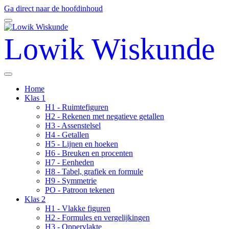
Ga direct naar de hoofdinhoud
Lowik Wiskunde
Home
Klas 1
H1 - Ruimtefiguren
H2 - Rekenen met negatieve getallen
H3 - Assenstelsel
H4 - Getallen
H5 - Lijnen en hoeken
H6 - Breuken en procenten
H7 - Eenheden
H8 - Tabel, grafiek en formule
H9 - Symmetrie
PO - Patroon tekenen
Klas 2
H1 - Vlakke figuren
H2 - Formules en vergelijkingen
H3 - Oppervlakte