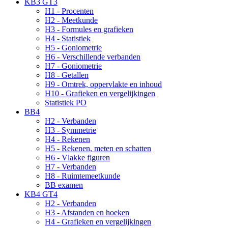
KB3 GT3
H1 - Procenten
H2 - Meetkunde
H3 - Formules en grafieken
H4 - Statistiek
H5 - Goniometrie
H6 - Verschillende verbanden
H7 - Goniometrie
H8 - Getallen
H9 - Omtrek, oppervlakte en inhoud
H10 - Grafieken en vergelijkingen
Statistiek PO
BB4
H2 - Verbanden
H3 - Symmetrie
H4 - Rekenen
H5 - Rekenen, meten en schatten
H6 - Vlakke figuren
H7 - Verbanden
H8 - Ruimtemeetkunde
BB examen
KB4 GT4
H2 - Verbanden
H3 - Afstanden en hoeken
H4 - Grafieken en vergelijkingen