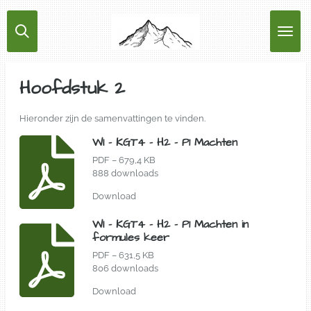
Ga
direct
naar
de
hoofdinhoud
Hoofdstuk 2
Hieronder zijn de samenvattingen te vinden.
WI - KGT4 - H2 - P1 Machten
PDF – 679,4 KB
888 downloads
Download
WI - KGT4 - H2 - P1 Machten in
formules keer
PDF – 631,5 KB
806 downloads
Download