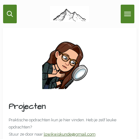
Ga
direct
naar
de
hoofdinhoud
Projecten
Praktische opdrachten kun je hier vinden. Heb je zelf leuke
opdrachten?
Stuur ze door naar
lowikwiskunde@gmail.com