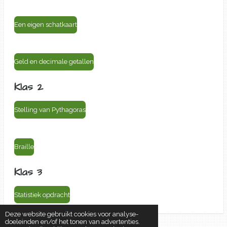
Een eigen schatkaart
Geld en decimale getallen
Klas 2
Stelling van Pythagoras
Braille
Klas 3
Statistiek opdracht
Deze website gebruikt cookies voor analyse-
doeleinden en/of het tonen van advertenties.