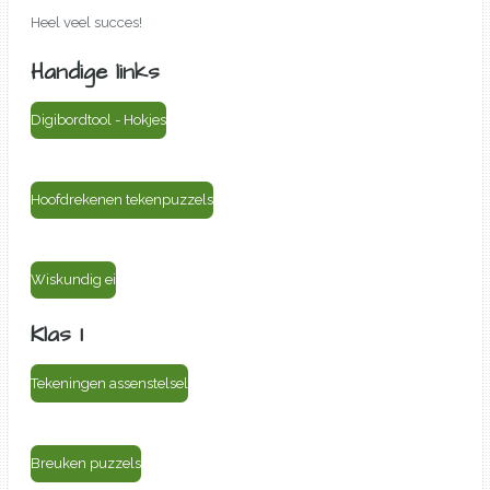
Heel veel succes!
Handige links
Digibordtool - Hokjes
Hoofdrekenen tekenpuzzels
Wiskundig ei
Klas 1
Tekeningen assenstelsel
Breuken puzzels